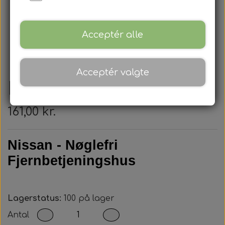
Acceptér alle
Acceptér valgte
Nissan - Nøglehus
161,00 kr.
Nissan - Nøglefri
Fjernbetjeningshus
Lagerstatus:
100 på lager
Antal