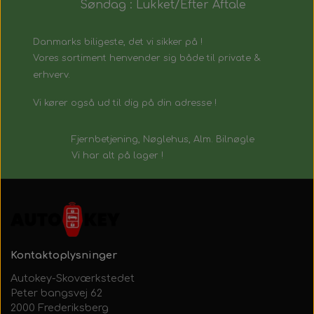
Søndag : Lukket/Efter Aftale
Danmarks biligeste, det vi sikker på !
Vores sortiment henvender sig både til private &
erhverv.
Vi kører også ud til dig på din adresse !
Fjernbetjening, Nøglehus, Alm. Bilnøgle
Vi har alt på lager !
Kontaktoplysninger
Autokey-Skoværkstedet
Peter bangsvej 62
2000 Frederiksberg