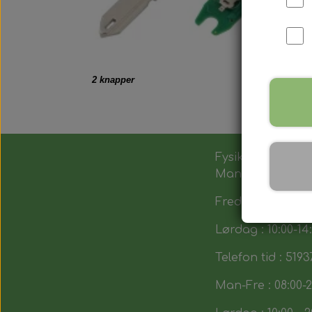
2 knapper
Fysik butik :
Man-Tors : 12:00 -
Fredag : 14:00 - 1
Lørdag : 10:00-14
Telefon tid : 5193
Man-Fre : 08:00-2