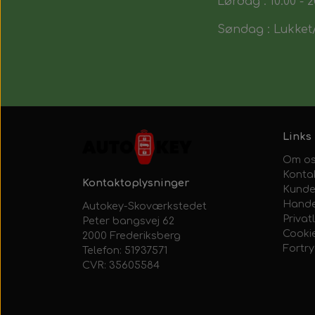
Lørdag : 10:00 - 2
Søndag : Lukket/
Links
Om o
Konta
Kontaktoplysninger
Kunde
Hande
Autokey-Skoværkstedet
Privatl
Peter bangsvej 62
Cooki
2000 Frederiksberg
Fortr
Telefon: 51937571
CVR: 35605584