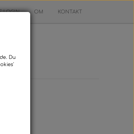
 LOGIN
OM
KONTAKT
de. Du
okies'