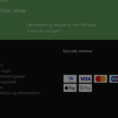
0:00
Efter Aftale
Fjernbetjening, Nøglehus, Alm. Bilnøgle
Vi har alt på lager !
Sociale medier
s
kt
 login
lsbetingelser
ivspolitik
es
ydelse og reklamation