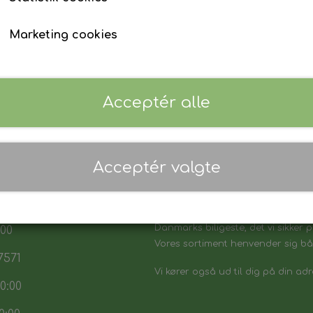
Tilføj til kurv
Marketing cookies
Acceptér alle
Acceptér valgte
 17:30
7:30
Danmarks biligeste, det vi sikker p
:00
Vores sortiment henvender sig båd
7571
Vi kører også ud til dig på din adr
0:00