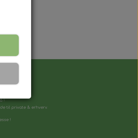
å !
e til private & erhverv.
esse !