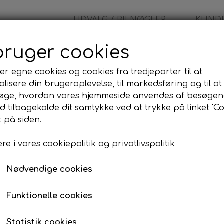
UDVALG / BILNØGLER
KUNDE
bruger cookies
- Nøglehus
er egne cookies og cookies fra tredjeparter til at
lisere din brugeroplevelse, til markedsføring og til at
Nissan - Nøglehus
øge, hvordan vores hjemmeside anvendes af besøgen
id tilbagekalde dit samtykke ved at trykke på linket 'Co
115,00 kr.
 på siden.
re i vores
cookiepolitik
og
privatlivspolitik
Nissan - Fjernbetjeningshus
"Uden eletronisk del"
Nødvendige cookies
Lagerstatus:
100 på lager
Funktionelle cookies
Antal
Statistik cookies