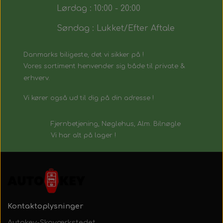
Lørdag : 10:00 - 20:00
Søndag : Lukket/Efter Aftale
Danmarks biligeste, det vi sikker på !
Vores sortiment henvender sig både til private &
erhverv.
Vi kører også ud til dig på din adresse !
Fjernbetjening, Nøglehus, Alm. Bilnøgle
Vi har alt på lager !
Kontaktoplysninger
Autokey-Skoværkstedet