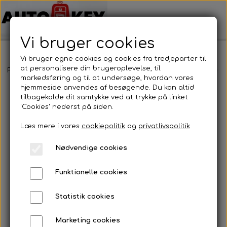
Vi bruger cookies
Vi bruger egne cookies og cookies fra tredjeparter til
at personalisere din brugeroplevelse, til
Forside
Bilnøgler
Mercedes Benz
Nøglehus
Mercedes Benz
markedsføring og til at undersøge, hvordan vores
hjemmeside anvendes af besøgende. Du kan altid
tilbagekalde dit samtykke ved at trykke på linket
'Cookies' nederst på siden.
Læs mere i vores
cookiepolitik
og
privatlivspolitik
Nødvendige cookies
Funktionelle cookies
Statistik cookies
Marketing cookies