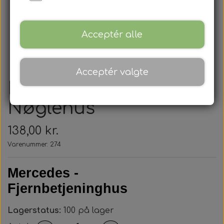
Acceptér alle
Acceptér valgte
Mercedes Benz -
Nøglehus
138,00 kr.
Varenummer: 274
Mercedes -
Fjernbetjeninghus
Lagerstatus:
100 på lager