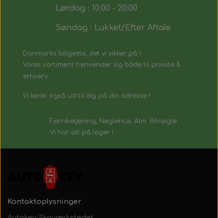
Lørdag : 10:00 - 20:00
Søndag : Lukket/Efter Aftale
Danmarks biligeste, det vi sikker på !
Vores sortiment henvender sig både til private &
erhverv.
Vi kører også ud til dig på din adresse !
Fjernbetjening, Nøglehus, Alm. Bilnøgle
Vi har alt på lager !
Kontaktoplysninger
Autokey-Skoværkstedet