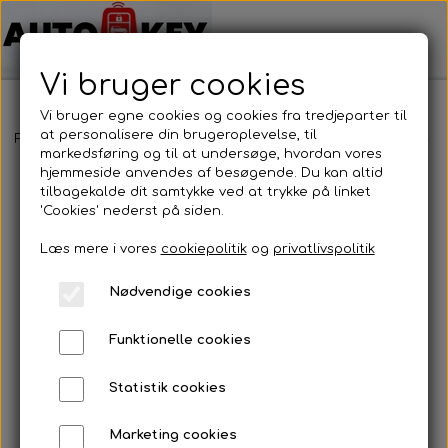
Vi bruger cookies
Vi bruger egne cookies og cookies fra tredjeparter til
at personalisere din brugeroplevelse, til
Forside
Bilnøgler
Mercedes Benz
Nøglehus
Mercedes Benz
markedsføring og til at undersøge, hvordan vores
hjemmeside anvendes af besøgende. Du kan altid
tilbagekalde dit samtykke ved at trykke på linket
'Cookies' nederst på siden.
Læs mere i vores
cookiepolitik
og
privatlivspolitik
Nødvendige cookies
Funktionelle cookies
Statistik cookies
Marketing cookies