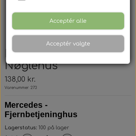
Acceptér alle
Acceptér valgte
Mercedes Benz -
Nøglehus
138,00 kr.
Varenummer: 273
Mercedes -
Fjernbetjeninghus
Lagerstatus:
100 på lager