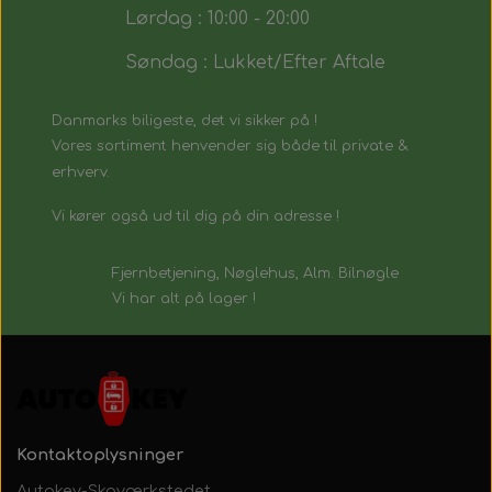
Lørdag : 10:00 - 20:00
Søndag : Lukket/Efter Aftale
Danmarks biligeste, det vi sikker på !
Vores sortiment henvender sig både til private &
erhverv.
Vi kører også ud til dig på din adresse !
Fjernbetjening, Nøglehus, Alm. Bilnøgle
Vi har alt på lager !
Kontaktoplysninger
Autokey-Skoværkstedet