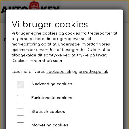
Vi bruger cookies
Vi bruger egne cookies og cookies fra tredjeparter til
at personalisere din brugeroplevelse, til
Forside
Bilnøgler
Mercedes Benz
Nøglehus
Mercedes Benz
markedsføring og til at undersøge, hvordan vores
hjemmeside anvendes af besøgende. Du kan altid
tilbagekalde dit samtykke ved at trykke på linket
'Cookies' nederst på siden.
Læs mere i vores
cookiepolitik
og
privatlivspolitik
Nødvendige cookies
Funktionelle cookies
Statistik cookies
Marketing cookies