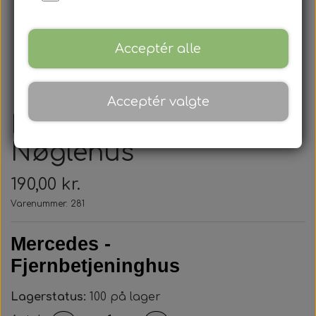
Acceptér alle
Acceptér valgte
Mercedes Benz -
Nøglehus
190,00 kr.
Varenummer: 281
Mercedes -
Fjernbetjeninghus
Lagerstatus:
100 på lager