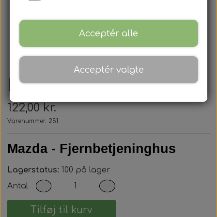
Acceptér alle
Acceptér valgte
Mazda - Nøglehus
122,00 kr.
Varenummer: 251
Mazda - Fjernbetjeninghus
Lagerstatus:
100 på lager
Antal
Tilføj til kurv