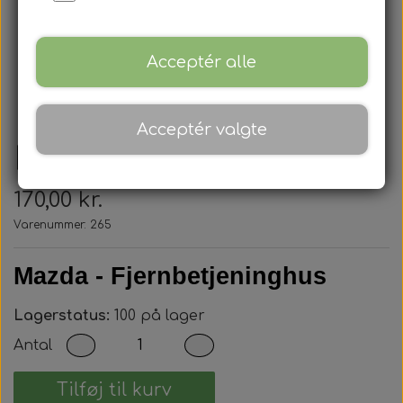
Acceptér alle
Acceptér valgte
Mazda - Nøglehus
170,00 kr.
Varenummer: 265
Mazda - Fjernbetjeninghus
Lagerstatus:
100 på lager
Antal
Tilføj til kurv