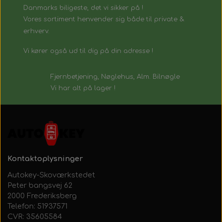
Danmarks biligeste, det vi sikker på !
Vores sortiment henvender sig både til private &
erhverv.
Vi kører også ud til dig på din adresse !
Fjernbetjening, Nøglehus, Alm. Bilnøgle
Vi har alt på lager !
Kontaktoplysninger
Autokey-Skoværkstedet
Peter bangsvej 62
2000 Frederiksberg
Telefon: 51937571
CVR: 35605584