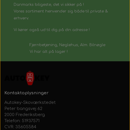
Danmarks biligeste, det vi sikker på !
Vores sortiment henvender sig både til private &
erhverv.
Vi kører også ud til dig på din adresse !
Fjernbetjening, Nøglehus, Alm. Bilnøgle
Vi har alt på lager !
Kontaktoplysninger
Autokey-Skoværkstedet
Peter bangsvej 62
2000 Frederiksberg
Telefon: 51937571
CVR: 35605584