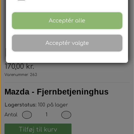
Acceptér alle
Acceptér valgte
Mazda - Nøglehus
170,00 kr.
Varenummer: 263
Mazda - Fjernbetjeninghus
Lagerstatus:
100 på lager
Antal
Tilføj til kurv