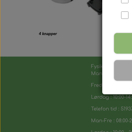
4 knapper
Fysik butik :
Man-Tors : 12:00 -
Fredag : 14:00 - 1
Lørdag : 10:00-14
Telefon tid : 5193
Man-Fre : 08:00-2