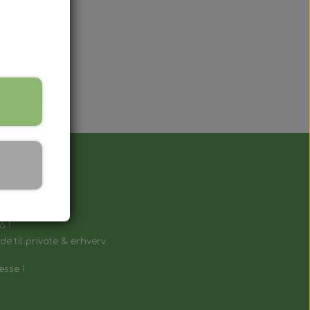
å !
e til private & erhverv.
esse !