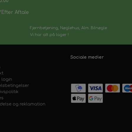
0:00
Efter Aftale
Fjernbetjening, Nøglehus, Alm. Bilnøgle
Vi har alt på lager !
Sociale medier
s
kt
 login
lsbetingelser
ivspolitik
es
ydelse og reklamation