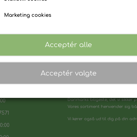
Marketing cookies
Acceptér alle
Acceptér valgte
 17:30
7:30
Danmarks biligeste, det vi sikker p
:00
Vores sortiment henvender sig båd
7571
Vi kører også ud til dig på din adr
0:00