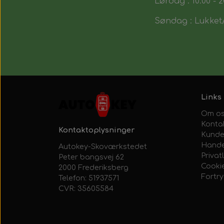
Lørdag : 10:00 - 2
Søndag : Lukket/
Links
Om o
Konta
Kontaktoplysninger
Kunde
Hande
Autokey-Skoværkstedet
Privatl
Peter bangsvej 62
Cooki
2000 Frederiksberg
Fortr
Telefon: 51937571
CVR: 35605584