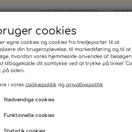
UDVALG / BILNØGLER
KUNDE
bruger cookies
- Nøglehus
er egne cookies og cookies fra tredjeparter til at
lisere din brugeroplevelse, til markedsføring og til at
Mazda - Nøglehus
øge, hvordan vores hjemmeside anvendes af besøgen
id tilbagekalde dit samtykke ved at trykke på linket 'Co
170,00 kr.
 på siden.
Varenummer: 260
re i vores
cookiepolitik
og
privatlivspolitik
Mazda - Fjernbetjeninghus
Nødvendige cookies
Lagerstatus:
100 på lager
Antal
Funktionelle cookies
Tilføj til kurv
Statistik cookies