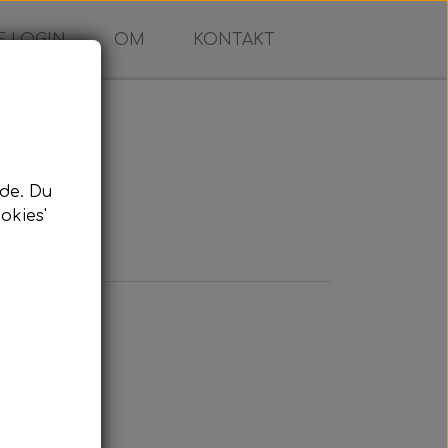
 LOGIN
OM
KONTAKT
de. Du
okies'