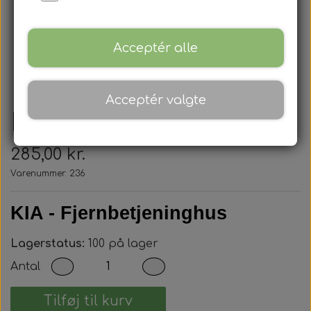
Acceptér alle
Acceptér valgte
Kia - Nøglehus
285,00 kr.
Varenummer: 236
KIA - Fjernbetjeninghus
Lagerstatus:
100 på lager
Antal
Tilføj til kurv