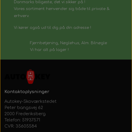
Danmarks biligeste, det vi sikker på !
Vores sortiment henvender sig både til private &
erhverv.
Vi kører også ud til dig på din adresse !
Fjernbetjening, Nøglehus, Alm. Bilnøgle
Vi har alt på lager !
Kontaktoplysninger
Autokey-Skoværkstedet
Peter bangsvej 62
2000 Frederiksberg
Telefon: 51937571
CVR: 35605584