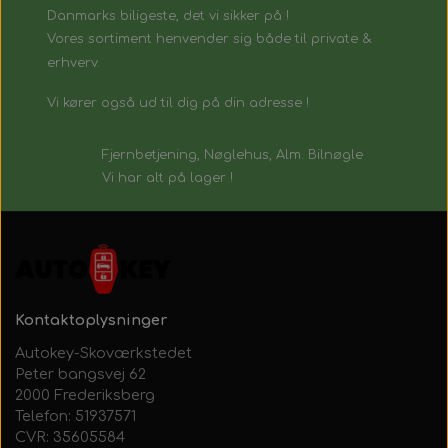
Danmarks biligeste, det vi sikker på !
Vores sortiment henvender sig både til private &
erhverv.
Vi kører også ud til dig på din adresse !
Fjernbetjening, Nøglehus, Alm. Bilnøgle
Vi har alt på lager !
Kontaktoplysninger
Autokey-Skoværkstedet
Peter bangsvej 62
2000 Frederiksberg
Telefon: 51937571
CVR: 35605584