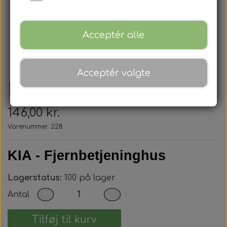
Acceptér alle
Acceptér valgte
Kia - Nøglehus
146,00 kr.
Varenummer: 228
KIA - Fjernbetjeninghus
Lagerstatus:
100 på lager
Antal
Tilføj til kurv