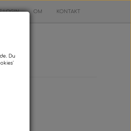
 LOGIN
OM
KONTAKT
de. Du
okies'