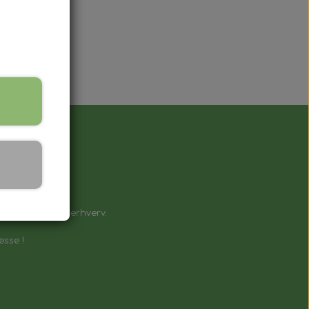
å !
e til private & erhverv.
esse !