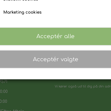
Marketing cookies
Acceptér alle
 17:30
Acceptér valgte
7:30
Danmarks biligeste, det vi sikker p
:00
Vores sortiment henvender sig båd
7571
Vi kører også ud til dig på din adr
0:00
0:00