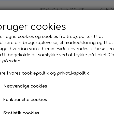
UDVALG / BILNØGLER
KUNDE
bruger cookies
i
er egne cookies og cookies fra tredjeparter til at
lisere din brugeroplevelse, til markedsføring og til at
Kawasaki
øge, hvordan vores hjemmeside anvendes af besøgen
id tilbagekalde dit samtykke ved at trykke på linket 'Co
125,00 kr.
 på siden.
re i vores
cookiepolitik
og
privatlivspolitik
Kawasaki
Nødvendige cookies
Lagerstatus:
100 på lager
Antal
Funktionelle cookies
Tilføj til kurv
Statistik cookies