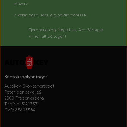
erhverv.
Vi kører også ud til dig på din adresse !
Fjernbetjening, Nøglehus, Alm. Bilnøgle
Vi har alt på lager !
Kontaktoplysninger
Autokey-Skoværkstedet
Peter bangsvej 62
2000 Frederiksberg
Telefon: 51937571
CVR: 35605584