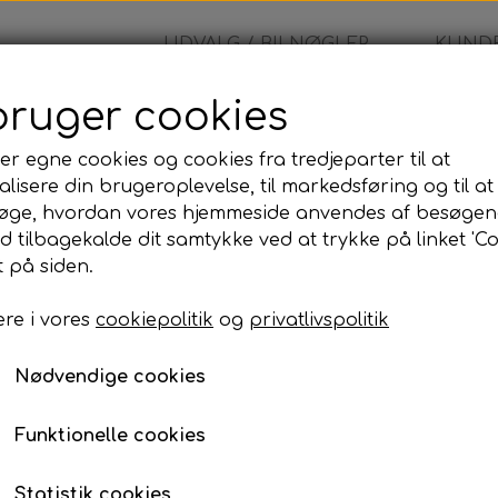
UDVALG / BILNØGLER
KUNDE
bruger cookies
øglehus
er egne cookies og cookies fra tredjeparter til at
lisere din brugeroplevelse, til markedsføring og til at
Jeep - Nøglehus
øge, hvordan vores hjemmeside anvendes af besøgen
id tilbagekalde dit samtykke ved at trykke på linket 'Co
220,00 kr.
 på siden.
Varenummer: 216
re i vores
cookiepolitik
og
privatlivspolitik
Chrysler - Nøglefri Fjernbetje
Nødvendige cookies
Lagerstatus:
100 på lager
Antal
Funktionelle cookies
Tilføj til kurv
Statistik cookies