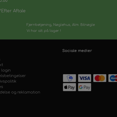
0:00
Efter Aftale
Fjernbetjening, Nøglehus, Alm. Bilnøgle
Vi har alt på lager !
Sociale medier
s
kt
 login
lsbetingelser
ivspolitik
es
ydelse og reklamation