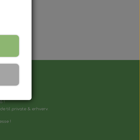
å !
e til private & erhverv.
esse !