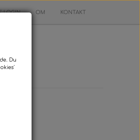
 LOGIN
OM
KONTAKT
de. Du
okies'
ningshus