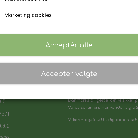
Marketing cookies
Acceptér alle
Acceptér valgte
 17:30
7:30
Danmarks biligeste, det vi sikker p
:00
Vores sortiment henvender sig båd
7571
Vi kører også ud til dig på din adr
0:00