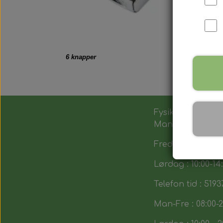
6 knapper
Fysik butik :
Man-Tors : 12:00 -
Fredag : 14:00 - 1
Lørdag : 10:00-14
Telefon tid : 5193
Man-Fre : 08:00-2