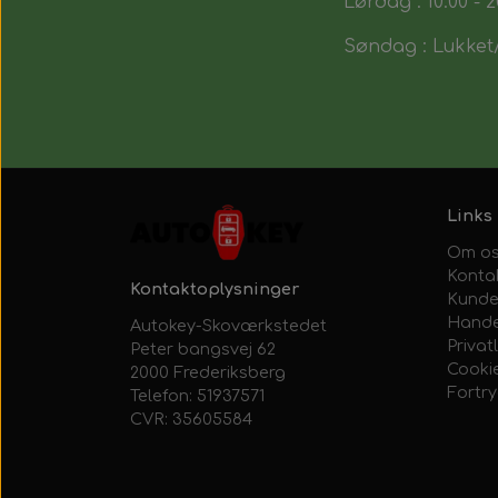
Lørdag : 10:00 - 2
Søndag : Lukket/
Links
Om o
Konta
Kontaktoplysninger
Kunde
Hande
Autokey-Skoværkstedet
Privatl
Peter bangsvej 62
Cooki
2000 Frederiksberg
Fortr
Telefon: 51937571
CVR: 35605584