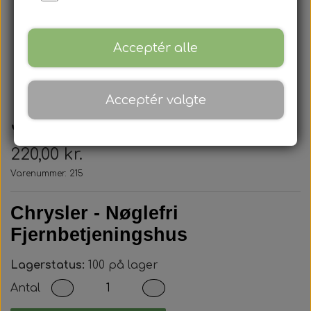
Acceptér alle
Acceptér valgte
Jeep - Nøglehus
220,00 kr.
Varenummer: 215
Chrysler - Nøglefri
Fjernbetjeningshus
Lagerstatus:
100 på lager
Antal