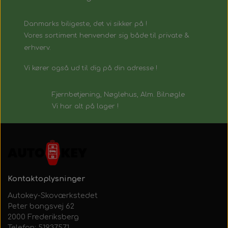
Danmarks biligeste, det vi sikker på !
Vores sortiment henvender sig både til private &
erhverv.
Vi kører også ud til dig på din adresse !
Fjernbetjening, Nøglehus, Alm. Bilnøgle
Vi har alt på lager !
Kontaktoplysninger
Autokey-Skoværkstedet
Peter bangsvej 62
2000 Frederiksberg
Telefon: 51937571