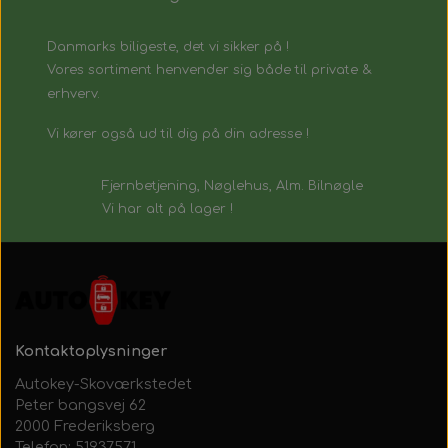
Danmarks biligeste, det vi sikker på !
Vores sortiment henvender sig både til private &
erhverv.
Vi kører også ud til dig på din adresse !
Fjernbetjening, Nøglehus, Alm. Bilnøgle
Vi har alt på lager !
Kontaktoplysninger
Autokey-Skoværkstedet
Peter bangsvej 62
2000 Frederiksberg
Telefon: 51937571