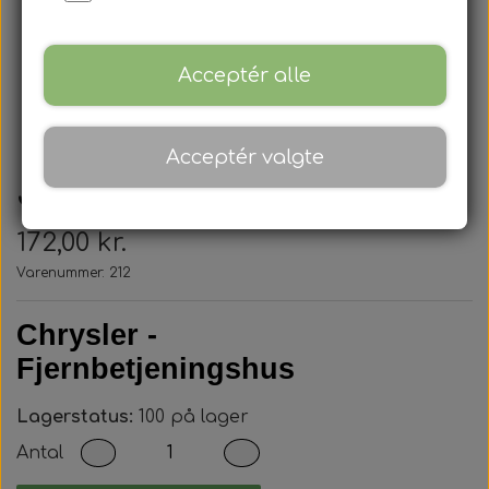
Acceptér alle
Acceptér valgte
Jeep - Nøglehus
172,00 kr.
Varenummer: 212
Chrysler -
Fjernbetjeningshus
Lagerstatus:
100 på lager
Antal