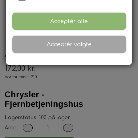
Acceptér alle
Acceptér valgte
Jeep - Nøglehus
172,00 kr.
Varenummer: 210
Chrysler -
Fjernbetjeningshus
Lagerstatus:
100 på lager
Antal