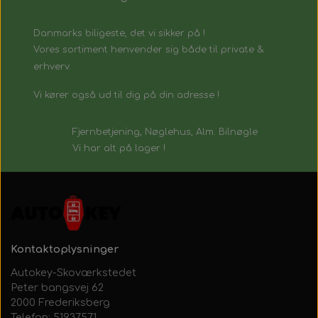
Danmarks biligeste, det vi sikker på !
Vores sortiment henvender sig både til private &
erhverv.
Vi kører også ud til dig på din adresse !
Fjernbetjening, Nøglehus, Alm. Bilnøgle
Vi har alt på lager !
Kontaktoplysninger
Autokey-Skoværkstedet
Peter bangsvej 62
2000 Frederiksberg
Telefon: 51937571