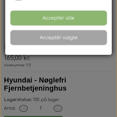
Acceptér alle
Acceptér valgte
Hyundai - Nøglehus
165,00 kr.
Varenummer: 172
Hyundai - Nøglefri
Fjernbetjeninghus
Lagerstatus:
100 på lager
Antal