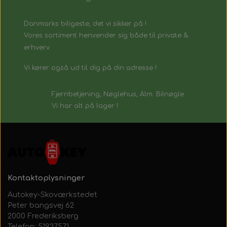
Danmarks biligeste, det vi sikker på !
Vores sortiment henvender sig både til private &
erhverv.
Vi kører også ud til dig på din adresse !
Fjernbetjening, Nøglehus, Alm. Bilnøgle
Vi har alt på lager !
Kontaktoplysninger
Autokey-Skoværkstedet
Peter bangsvej 62
2000 Frederiksberg
Telefon: 51937571