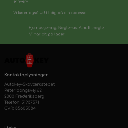
erhverv.
Vi kører også ud til dig på din adresse !
Fjernbetjening, Nøglehus, Alm. Bilnøgle
Vi har alt på lager !
Kontaktoplysninger
Autokey-Skoværkstedet
Peter bangsvej 62
2000 Frederiksberg
Telefon: 51937571
CVR: 35605584