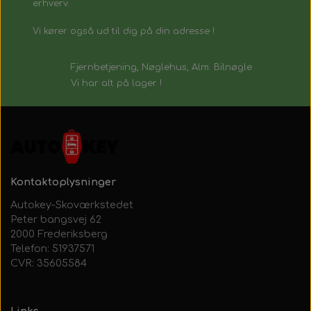
erhverv.
Vi kører også ud til dig på din adresse !
Fjernbetjening, Nøglehus, Alm. Bilnøgle
Vi har alt på lager !
Kontaktoplysninger
Autokey-Skoværkstedet
Peter bangsvej 62
2000 Frederiksberg
Telefon: 51937571
CVR: 35605584