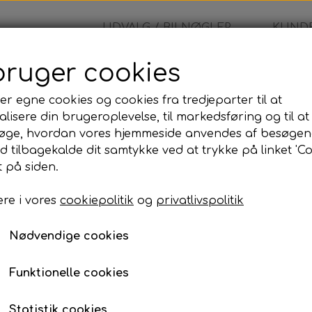
UDVALG / BILNØGLER
KUNDE
bruger cookies
glehus
er egne cookies og cookies fra tredjeparter til at
lisere din brugeroplevelse, til markedsføring og til at
Ford - Nøglehus
øge, hvordan vores hjemmeside anvendes af besøgen
id tilbagekalde dit samtykke ved at trykke på linket 'Co
189,00 kr.
 på siden.
re i vores
cookiepolitik
og
privatlivspolitik
Nødvendige cookies
Lagerstatus:
100 på lager
Antal
Funktionelle cookies
Tilføj til kurv
Statistik cookies