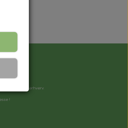
å !
e til private & erhverv.
esse !