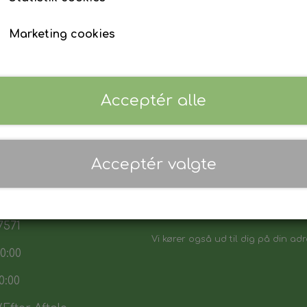
Marketing cookies
Acceptér alle
 17:30
Acceptér valgte
7:30
Danmarks biligeste, det vi sikker p
:00
Vores sortiment henvender sig båd
7571
Vi kører også ud til dig på din adr
0:00
0:00