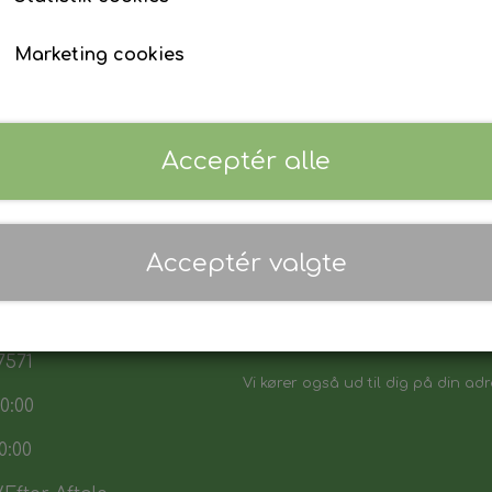
Marketing cookies
Acceptér alle
 17:30
Acceptér valgte
7:30
Danmarks biligeste, det vi sikker p
:00
Vores sortiment henvender sig båd
7571
Vi kører også ud til dig på din adr
0:00
0:00