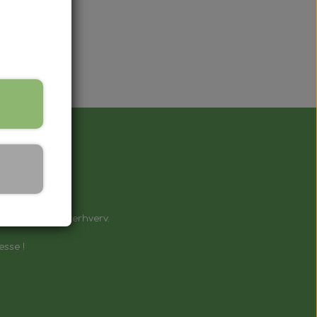
å !
e til private & erhverv.
esse !