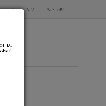
 LOGIN
OM
KONTAKT
de. Du
okies'