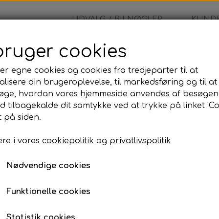
UDVALG / BILNØGLER
KUNDE
bruger cookies
lehus
er egne cookies og cookies fra tredjeparter til at
lisere din brugeroplevelse, til markedsføring og til at
Fiat - Nøglehus
øge, hvordan vores hjemmeside anvendes af besøgen
id tilbagekalde dit samtykke ved at trykke på linket 'Co
145,00 kr.
 på siden.
Varenummer: 101
re i vores
cookiepolitik
og
privatlivspolitik
Lagerstatus:
100 på lager
Nødvendige cookies
Antal
Funktionelle cookies
Tilføj til kurv
Statistik cookies