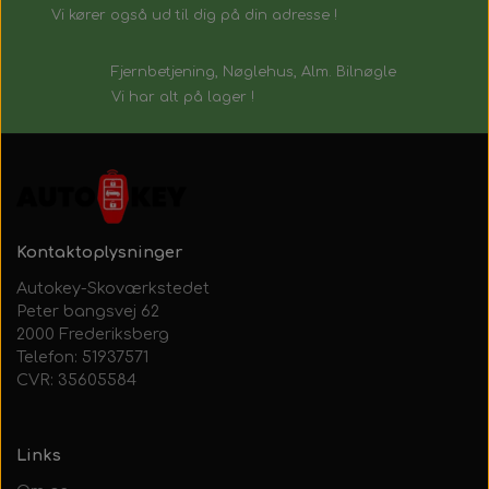
Vi kører også ud til dig på din adresse !
Fjernbetjening, Nøglehus, Alm. Bilnøgle
Vi har alt på lager !
Kontaktoplysninger
Autokey-Skoværkstedet
Peter bangsvej 62
2000 Frederiksberg
Telefon: 51937571
CVR: 35605584
Links