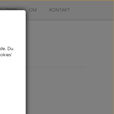
 LOGIN
OM
KONTAKT
de. Du
okies'