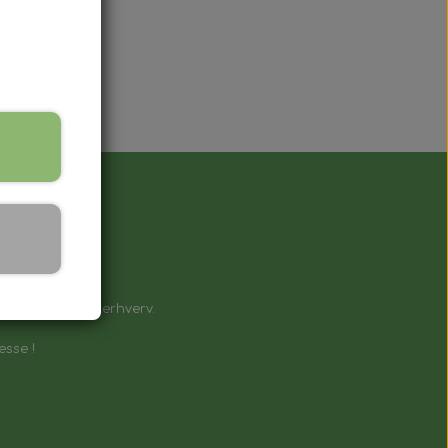
å !
e til private & erhverv.
esse !