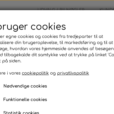
UDVALG / BILNØGLER
KUNDE
bruger cookies
er egne cookies og cookies fra tredjeparter til at
lisere din brugeroplevelse, til markedsføring og til at
Ducati
øge, hvordan vores hjemmeside anvendes af besøgen
id tilbagekalde dit samtykke ved at trykke på linket 'Co
125,00 kr.
 på siden.
re i vores
cookiepolitik
og
privatlivspolitik
Ducati
Nødvendige cookies
Lagerstatus:
100 på lager
Antal
Funktionelle cookies
Tilføj til kurv
Statistik cookies