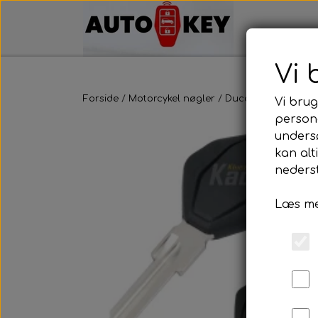
Vi 
Forside
Motorcykel nøgler
Ducati
Ducati
Vi brug
persona
unders
kan alt
nederst
Læs me