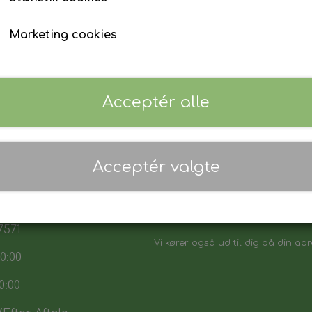
Marketing cookies
Acceptér alle
 17:30
Acceptér valgte
7:30
Danmarks biligeste, det vi sikker p
:00
Vores sortiment henvender sig båd
7571
Vi kører også ud til dig på din adr
0:00
0:00