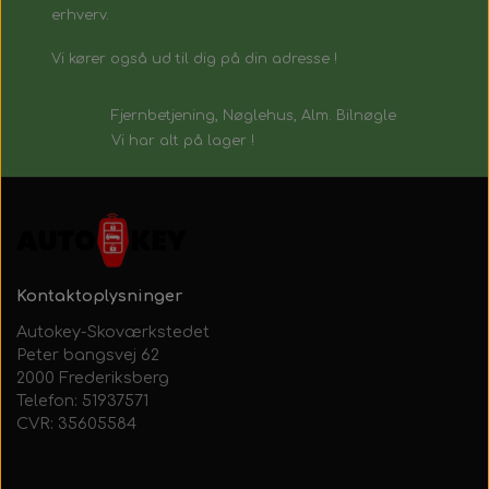
erhverv.
Vi kører også ud til dig på din adresse !
Fjernbetjening, Nøglehus, Alm. Bilnøgle
Vi har alt på lager !
Kontaktoplysninger
Autokey-Skoværkstedet
Peter bangsvej 62
2000 Frederiksberg
Telefon: 51937571
CVR: 35605584