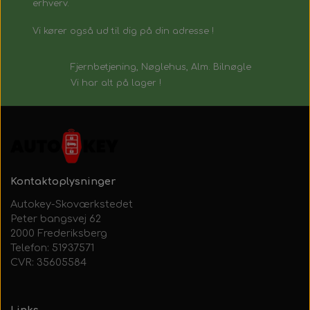
erhverv.
Vi kører også ud til dig på din adresse !
Fjernbetjening, Nøglehus, Alm. Bilnøgle
Vi har alt på lager !
Kontaktoplysninger
Autokey-Skoværkstedet
Peter bangsvej 62
2000 Frederiksberg
Telefon: 51937571
CVR: 35605584