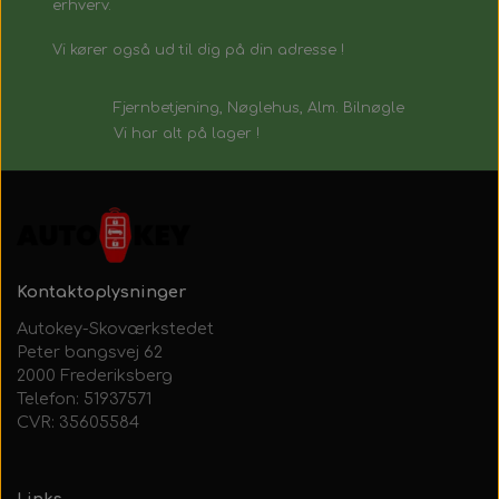
erhverv.
Vi kører også ud til dig på din adresse !
Fjernbetjening, Nøglehus, Alm. Bilnøgle
Vi har alt på lager !
Kontaktoplysninger
Autokey-Skoværkstedet
Peter bangsvej 62
2000 Frederiksberg
Telefon: 51937571
CVR: 35605584