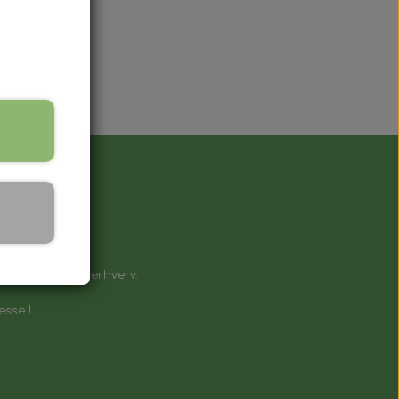
å !
e til private & erhverv.
esse !