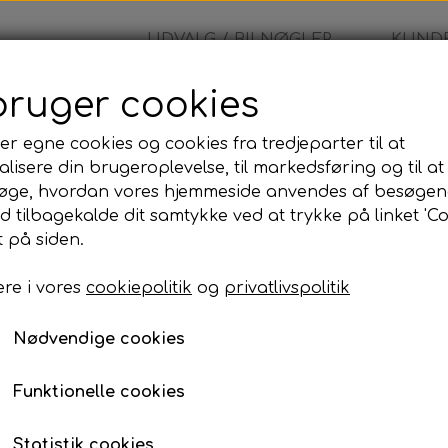
UDVALG / BILNØGLER
KUNDE
bruger cookies
tröen - Nøglehus
er egne cookies og cookies fra tredjeparter til at
lisere din brugeroplevelse, til markedsføring og til at
Citröen - Nøglehus
øge, hvordan vores hjemmeside anvendes af besøgen
id tilbagekalde dit samtykke ved at trykke på linket 'Co
180,00 kr.
 på siden.
re i vores
cookiepolitik
og
privatlivspolitik
Nødvendige cookies
Lagerstatus:
100 på lager
Antal
Funktionelle cookies
Tilføj til kurv
Statistik cookies