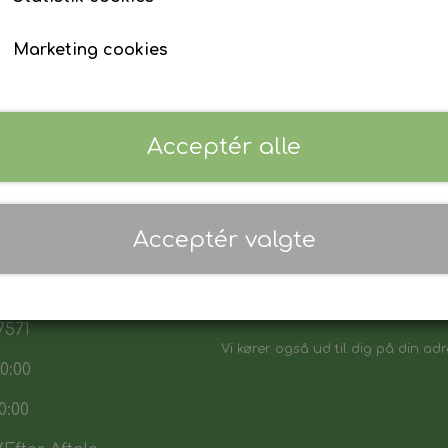
Marketing cookies
Acceptér alle
 17:30
Acceptér valgte
7:30
Danmarks biligeste, det vi sikker p
:00
Vores sortiment henvender sig båd
7571
Vi kører også ud til dig på din adr
0:00
0:00