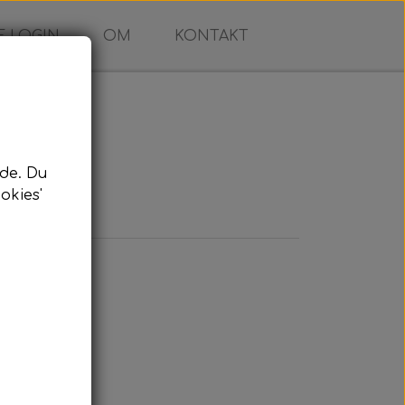
 LOGIN
OM
KONTAKT
de. Du
okies'