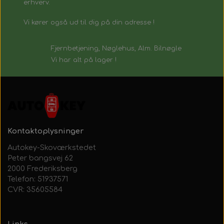
erhverv.
Vi kører også ud til dig på din adresse !
Fjernbetjening, Nøglehus, Alm. Bilnøgle
Vi har alt på lager !
Kontaktoplysninger
Autokey-Skoværkstedet
Peter bangsvej 62
2000 Frederiksberg
Telefon: 51937571
CVR: 35605584