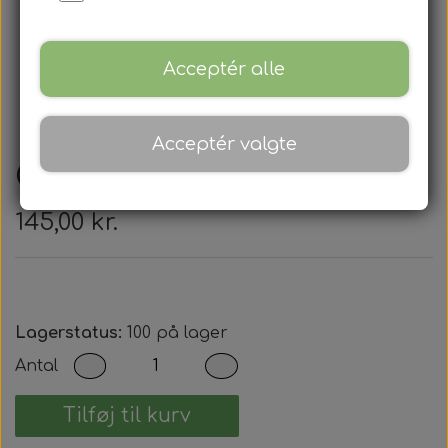
Acceptér alle
Acceptér valgte
Citröen - Nøglehus
145,00 kr.
Lagerstatus:
100 på lager
Antal
Tilføj til kurv