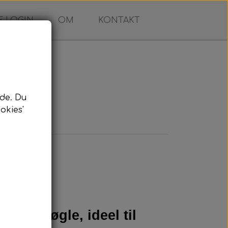
 LOGIN
OM
KONTAKT
de. Du
okies'
flip-nøgle, ideel til