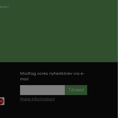
esse !
le.
Modtag vores nyhedsbrev via e-
mail
Tilmeld
(mere information)