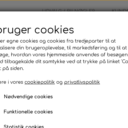
UDVALG / BILNØGLER
KUNDE
bruger cookies
tröen - Nøglehus
er egne cookies og cookies fra tredjeparter til at
lisere din brugeroplevelse, til markedsføring og til at
Citröen - Nøglehus
øge, hvordan vores hjemmeside anvendes af besøgen
id tilbagekalde dit samtykke ved at trykke på linket 'Co
145,00 kr.
 på siden.
re i vores
cookiepolitik
og
privatlivspolitik
Komplet nøglehus med blad
Nødvendige cookies
Funktionelle cookies
Robust og stilrent nøglehus med 
Statistik cookies