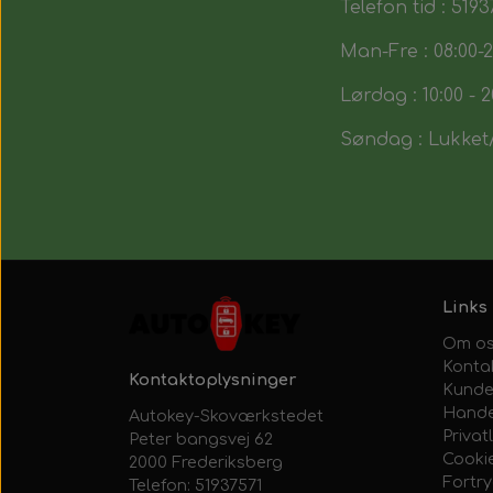
Telefon tid : 5193
Man-Fre : 08:00-2
Lørdag : 10:00 - 2
Søndag : Lukket/
Links
Om o
Konta
Kontaktoplysninger
Kunde
Hande
Autokey-Skoværkstedet
Privatl
Peter bangsvej 62
Cooki
2000 Frederiksberg
Fortr
Telefon: 51937571