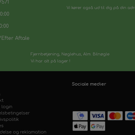
7571
Vi kører også ud til dig på din adr
0:00
flyttes fra din eksisterende nøg
0:00
Efter Aftale
Fjernbetjening, Nøglehus, Alm. Bilnøgle
Vi har alt på lager !
Sociale medier
s
kt
 login
lsbetingelser
ivspolitik
es
ydelse og reklamation