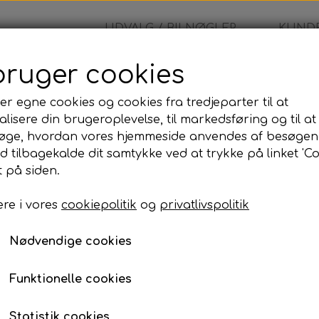
UDVALG / BILNØGLER
KUNDE
bruger cookies
tröen - Nøglehus
er egne cookies og cookies fra tredjeparter til at
lisere din brugeroplevelse, til markedsføring og til at
Citröen - Nøglehus
øge, hvordan vores hjemmeside anvendes af besøgen
id tilbagekalde dit samtykke ved at trykke på linket 'Co
145,00 kr.
 på siden.
re i vores
cookiepolitik
og
privatlivspolitik
Komplet nøglehus med blad
Nødvendige cookies
Funktionelle cookies
Robust og stilrent nøglehus med 
Statistik cookies