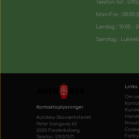
Telefon tid : 5193
Man-Fre : 08:00-2
Lørdag : 10:00 - 2
Søndag : Lukket/
Links
Om o
Konta
Kontaktoplysninger
Kunde
Hande
Autokey-Skoværkstedet
Privatl
Peter bangsvej 62
Cooki
2000 Frederiksberg
Fortr
Telefon: 51937571