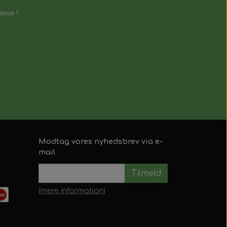
esse !
le.
Modtag vores nyhedsbrev via e-
mail
Tilmeld
(mere information)