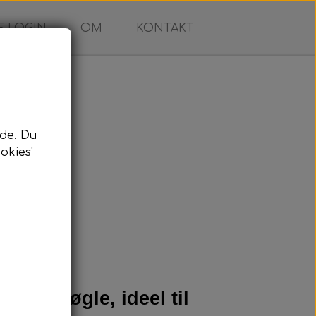
 LOGIN
OM
KONTAKT
de. Du
okies'
flip-nøgle, ideel til