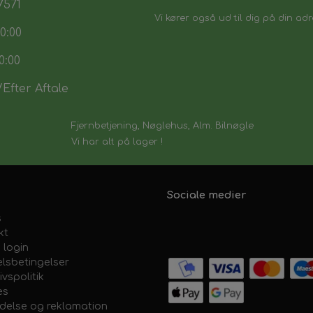
7571
Vi kører også ud til dig på din adr
0:00
flyttes fra din eksisterende nøg
0:00
Efter Aftale
Fjernbetjening, Nøglehus, Alm. Bilnøgle
Vi har alt på lager !
Sociale medier
s
kt
 login
lsbetingelser
ivspolitik
es
ydelse og reklamation