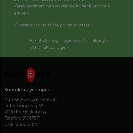
Vores sortiment henvender sig både til private &
erhverv.
Vi kører også ud til dig på din adresse !
Fjernbetjening, Nøglehus, Alm. Bilnøgle
Vi har alt på lager !
Kontaktoplysninger
Autokey-Skoværkstedet
Peter bangsvej 62
2000 Frederiksberg
Telefon: 51937571
CVR: 35605584