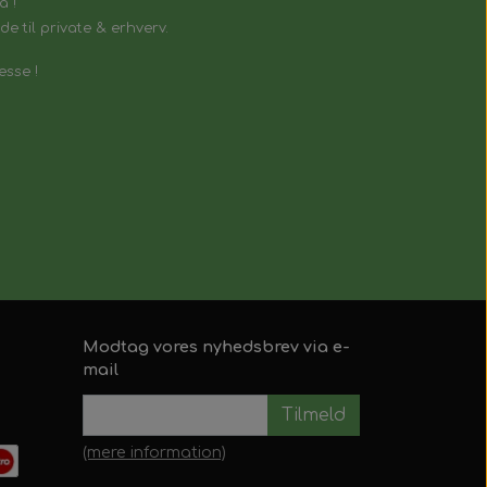
å !
e til private & erhverv.
esse !
Modtag vores nyhedsbrev via e-
mail
Tilmeld
(mere information)