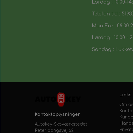
Lørdag : 10:00-14
Telefon tid : 5193
Man-Fre : 08:00-2
Lørdag : 10:00 - 2
Søndag : Lukket/
Links
Om o
Konta
Kontaktoplysninger
Kunde
Hande
Autokey-Skoværkstedet
Privatl
Peter bangsvej 62