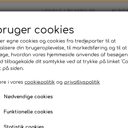
UDVALG / BILNØGLER
KUNDE
bruger cookies
Chevrolet - Alm. Bilnøgle
er egne cookies og cookies fra tredjeparter til at
lisere din brugeroplevelse, til markedsføring og til at
Chevrolet - Alm. Bilnøg
øge, hvordan vores hjemmeside anvendes af besøgen
id tilbagekalde dit samtykke ved at trykke på linket 'Co
570,00 kr.
 på siden.
re i vores
cookiepolitik
og
privatlivspolitik
Komplet bilnøgle inkl. skæring og programmer
Når du bestiller denne bilnøgle, leveres den som e
Nødvendige cookies
programmeret og testet, så den er klar til brug på d
Programmeringen kan udføres på den adresse, der
Funktionelle cookies
til din adresse eller udføre arbejdet på vores adress
Prisen inkluderer:
Statistik cookies