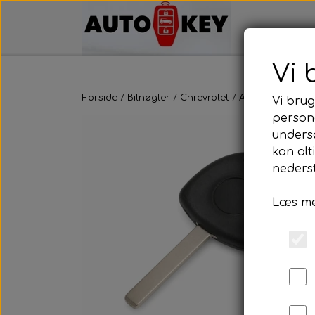
Vi 
Forside
Bilnøgler
Chrevrolet
Alm. Bilnøgler
Vi brug
persona
unders
kan alt
nederst
Læs me