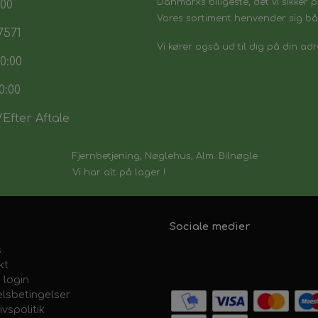
Danmarks biligeste, det vi sikker p
:00
Vores sortiment henvender sig båd
7571
Vi kører også ud til dig på din adr
0:00
0:00
Efter Aftale
Fjernbetjening, Nøglehus, Alm. Bilnøgle
Vi har alt på lager !
Sociale medier
s
kt
 login
lsbetingelser
ivspolitik