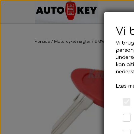
Vi 
Forside
Motorcykel nøgler
BMW
BMW
Vi brug
persona
unders
kan alt
nederst
Læs me