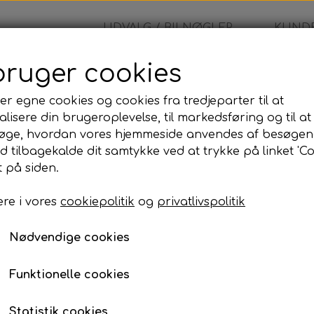
UDVALG / BILNØGLER
KUNDE
bruger cookies
er egne cookies og cookies fra tredjeparter til at
lisere din brugeroplevelse, til markedsføring og til at
BMW
øge, hvordan vores hjemmeside anvendes af besøgen
id tilbagekalde dit samtykke ved at trykke på linket 'Co
125,00 kr.
 på siden.
re i vores
cookiepolitik
og
privatlivspolitik
BMW
Nødvendige cookies
Lagerstatus:
100 på lager
Antal
Funktionelle cookies
Tilføj til kurv
Statistik cookies