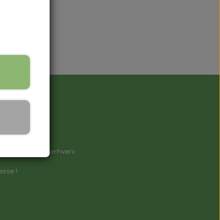
å !
e til private & erhverv.
esse !