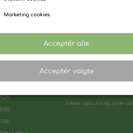
Marketing cookies
Acceptér alle
 17:30
Acceptér valgte
7:30
Danmarks biligeste, det vi sikker p
:00
Vores sortiment henvender sig båd
7571
Vi kører også ud til dig på din adr
0:00
0:00