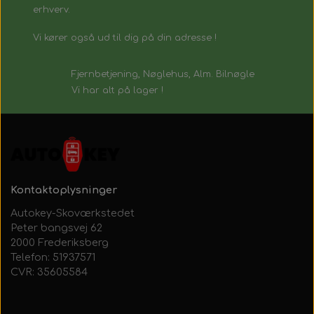
erhverv.
Vi kører også ud til dig på din adresse !
Fjernbetjening, Nøglehus, Alm. Bilnøgle
Vi har alt på lager !
Kontaktoplysninger
Autokey-Skoværkstedet
Peter bangsvej 62
2000 Frederiksberg
Telefon: 51937571
CVR: 35605584