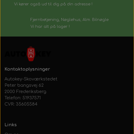
Vi kører også ud til dig på din adresse !
Fjernbetjening, Nøglehus, Alm. Bilnøgle
Vi har alt på lager !
Kontaktoplysninger
Autokey-Skoværkstedet
Peter bangsvej 62
2000 Frederiksberg
Telefon: 51937571
CVR: 35605584
Links