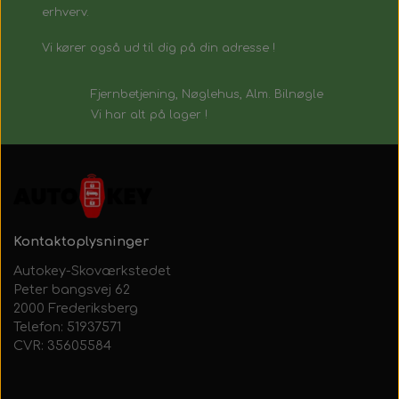
erhverv.
Vi kører også ud til dig på din adresse !
Fjernbetjening, Nøglehus, Alm. Bilnøgle
Vi har alt på lager !
Kontaktoplysninger
Autokey-Skoværkstedet
Peter bangsvej 62
2000 Frederiksberg
Telefon: 51937571
CVR: 35605584