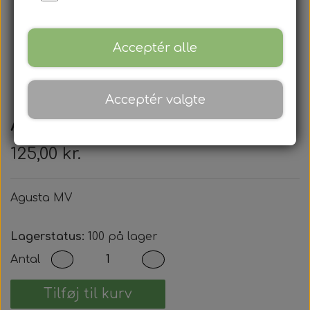
Acceptér alle
Acceptér valgte
Agusta MV
125,00 kr.
Agusta MV
Lagerstatus:
100 på lager
Antal
Tilføj til kurv