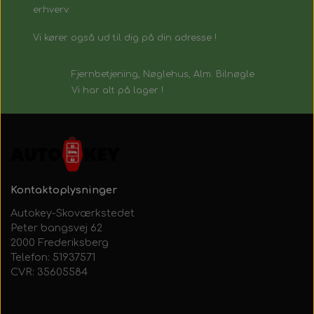
erhverv.
Vi kører også ud til dig på din adresse !
Fjernbetjening, Nøglehus, Alm. Bilnøgle
Vi har alt på lager !
Kontaktoplysninger
Autokey-Skoværkstedet
Peter bangsvej 62
2000 Frederiksberg
Telefon: 51937571
CVR: 35605584