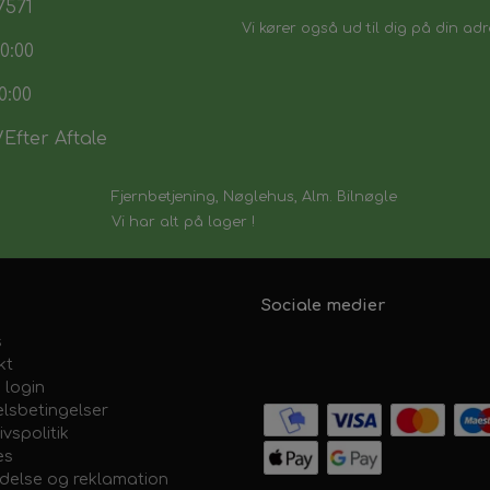
7571
Vi kører også ud til dig på din adr
0:00
0:00
Efter Aftale
Fjernbetjening, Nøglehus, Alm. Bilnøgle
Vi har alt på lager !
Sociale medier
s
kt
 login
lsbetingelser
ivspolitik
es
ydelse og reklamation