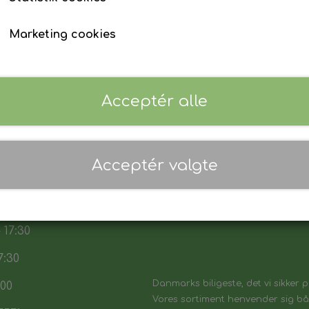
Komplet bilnøgle med fjernbetjening.
Marketing cookies
Præcis skæring af nøgleblad.
Læs mere
Programmering af startspærre (immobilizer)
Programmering af fjernbetjening.
Lagerstatus:
100 på lager
Test af alle nøglens funktioner.
Antal
Acceptér alle
Du modtager dermed en fuldt funktionsdygtig bi
som den originale.
Tilføj til kurv
Acceptér valgte
 17:30
7:30
Danmarks biligeste, det vi sikker p
:00
Vores sortiment henvender sig båd