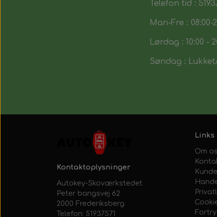
Telefon tid : 5193
Man-Fre : 08:00-2
Lørdag : 10:00 - 2
Søndag : Lukket/
Links
Om o
Konta
Kontaktoplysninger
Kunde
Hande
Autokey-Skoværkstedet
Privatl
Peter bangsvej 62
Cooki
2000 Frederiksberg
Fortr
Telefon: 51937571