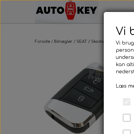
Vi 
Forside
Bilnøgler
SEAT / Skoda
Fjernbetjeni
Vi brug
persona
unders
kan alt
nederst
Læs me