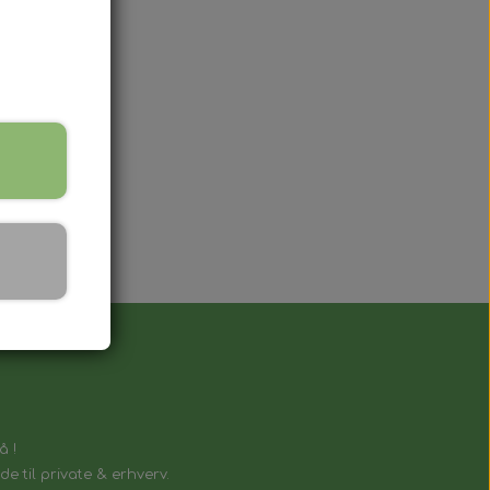
.
lnøgle, der fungerer på samme måde
å !
e til private & erhverv.