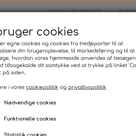
UDVALG / BILNØGLER
KUNDE
bruger cookies
ng
SEAT / Skoda - fjernbetjening
er egne cookies og cookies fra tredjeparter til at
lisere din brugeroplevelse, til markedsføring og til at
SEAT / Skoda - fjernbe
øge, hvordan vores hjemmeside anvendes af besøgen
id tilbagekalde dit samtykke ved at trykke på linket 'Co
1.799,00 kr.
 på siden.
re i vores
cookiepolitik
og
privatlivspolitik
Komplet bilnøgle inkl. skæring og programme
Når du bestiller denne bilnøgle, leveres den som
Nødvendige cookies
skåret, programmeret og testet, så den er klar til 
Programmeringen kan udføres på den adresse, de
Funktionelle cookies
til din adresse eller udføre arbejdet på vores adre
Statistik cookies
Prisen inkluderer: