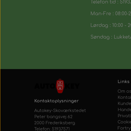
Telefon tid : 5193
Man-Fre : 08:00-2
Lørdag : 10:00 - 2
Søndag : Lukket/
Links
Om o
Konta
Kontaktoplysninger
Kunde
Hande
Autokey-Skoværkstedet
Privatl
Peter bangsvej 62
Cooki
2000 Frederiksberg
Fortr
Telefon: 51937571