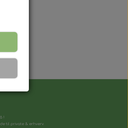
.
lnøgle, der fungerer på samme måde
å !
e til private & erhverv.