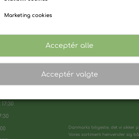
Komplet bilnøgle med fjernbetjening.
Marketing cookies
Præcis skæring af nøgleblad.
Læs mere
Programmering af startspærre (immobilizer)
Programmering af fjernbetjening.
Lagerstatus:
100 på lager
Test af alle nøglens funktioner.
Antal
Acceptér alle
Du modtager dermed en fuldt funktionsdygtig bi
som den originale.
Tilføj til kurv
Acceptér valgte
 17:30
7:30
Danmarks biligeste, det vi sikker p
:00
Vores sortiment henvender sig båd