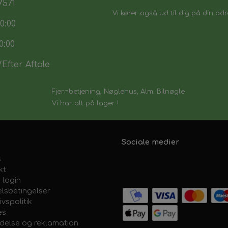
7571
Vi kører også ud til dig på din adr
0:00
0:00
Efter Aftale
Fjernbetjening, Nøglehus, Alm. Bilnøgle
Vi har alt på lager !
Sociale medier
s
kt
 login
lsbetingelser
ivspolitik
es
ydelse og reklamation