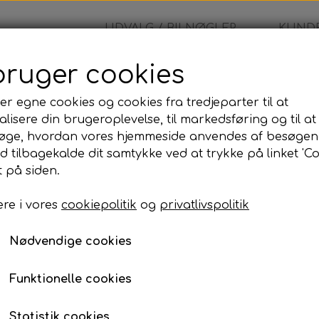
UDVALG / BILNØGLER
KUNDE
bruger cookies
o - Fjernbetjening
er egne cookies og cookies fra tredjeparter til at
lisere din brugeroplevelse, til markedsføring og til at
Volvo - Fjernbetjening
øge, hvordan vores hjemmeside anvendes af besøgen
id tilbagekalde dit samtykke ved at trykke på linket 'Co
1.499,00 kr.
 på siden.
re i vores
cookiepolitik
og
privatlivspolitik
Komplet bilnøgle inkl. skæring og programme
Når du bestiller denne bilnøgle, leveres den som
Nødvendige cookies
skåret, programmeret og testet, så den er klar til 
Programmeringen kan udføres på den adresse, de
Funktionelle cookies
til din adresse eller udføre arbejdet på vores adre
Statistik cookies
Prisen inkluderer: