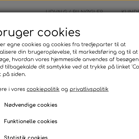
UDVALG / BILNØGLER
KUNDE
bruger cookies
uki - Fjernbetjening
er egne cookies og cookies fra tredjeparter til at
lisere din brugeroplevelse, til markedsføring og til at
Suzuki - Fjernbetjenin
øge, hvordan vores hjemmeside anvendes af besøgen
id tilbagekalde dit samtykke ved at trykke på linket 'Co
1.699,00 kr.
 på siden.
re i vores
cookiepolitik
og
privatlivspolitik
Nøglefri / Swift / Kizashi
TS008 / 37172-57L10 / 37172-57L11
433MHz / id46 HT2 PCF7952A
Nødvendige cookies
3 knapper / HU133
EAN-kode:
2090000082678
Funktionelle cookies
Transponder:
PCF7952 id46 HT2
Statistik cookies