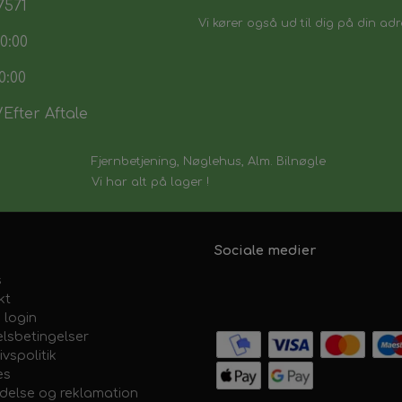
7571
Vi kører også ud til dig på din adr
0:00
0:00
Efter Aftale
Fjernbetjening, Nøglehus, Alm. Bilnøgle
Vi har alt på lager !
Sociale medier
s
kt
 login
lsbetingelser
ivspolitik
es
ydelse og reklamation