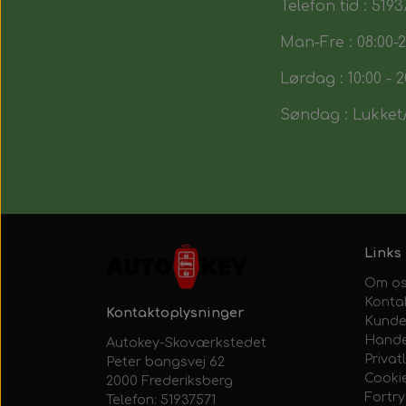
Telefon tid : 5193
Man-Fre : 08:00-2
Lørdag : 10:00 - 2
Søndag : Lukket/
Links
Om o
Konta
Kontaktoplysninger
Kunde
Hande
Autokey-Skoværkstedet
Privatl
Peter bangsvej 62
Cooki
2000 Frederiksberg
Fortr
Telefon: 51937571