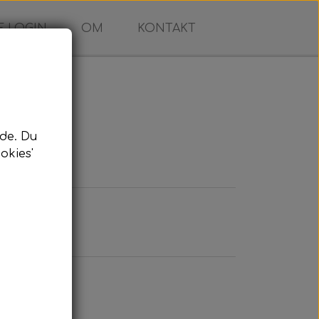
 LOGIN
OM
KONTAKT
g
de. Du
okies'