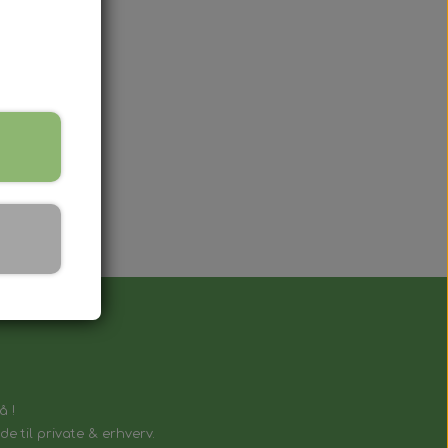
å !
e til private & erhverv.