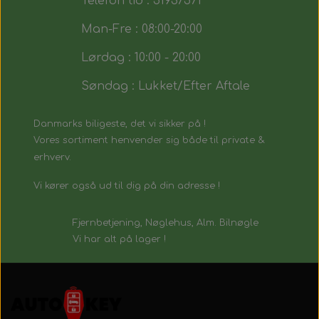
Telefon tid : 51937571
Man-Fre : 08:00-20:00
Lørdag : 10:00 - 20:00
Søndag : Lukket/Efter Aftale
Danmarks biligeste, det vi sikker på !
Vores sortiment henvender sig både til private &
erhverv.
Vi kører også ud til dig på din adresse !
Fjernbetjening, Nøglehus, Alm. Bilnøgle
Vi har alt på lager !