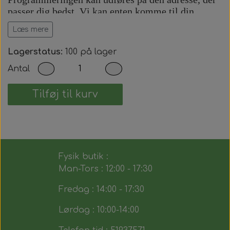
passer dig bedst. Vi kan enten komme til din
adresse eller udføre arbejdet på vores adresse efter
Læs mere
aftale.
Prisen inkluderer:
Lagerstatus:
100 på lager
Antal
Komplet bilnøgle med fjernbetjening.
Præcis skæring af nøgleblad.
Programmering af startspærre (immobilizer).
Tilføj til kurv
Programmering af fjernbetjening.
Test af alle nøglens funktioner.
Du modtager dermed en fuldt funktionsdygtig
bilnøgle, der fungerer på samme måde som den
Fysik butik :
originale.
Man-Tors : 12:00 - 17:30
Fredag : 14:00 - 17:30
Lørdag : 10:00-14:00