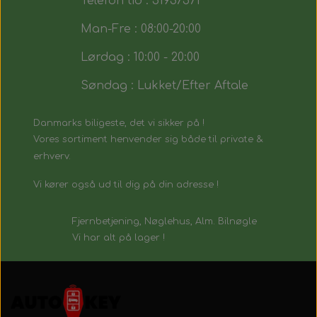
Telefon tid : 51937571
Man-Fre : 08:00-20:00
Lørdag : 10:00 - 20:00
Søndag : Lukket/Efter Aftale
Danmarks biligeste, det vi sikker på !
Vores sortiment henvender sig både til private &
erhverv.
Vi kører også ud til dig på din adresse !
Fjernbetjening, Nøglehus, Alm. Bilnøgle
Vi har alt på lager !