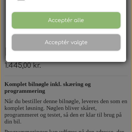
Acceptér alle
Acceptér valgte
Dacia - fjernbetjening
1.445,00 kr.
Komplet bilnøgle inkl. skæring og
programmering
Når du bestiller denne bilnøgle, leveres den som en
komplet løsning. Nøglen bliver skåret,
programmeret og testet, så den er klar til brug på
din bil.
Programmeringen kan udføres på den adresse, der