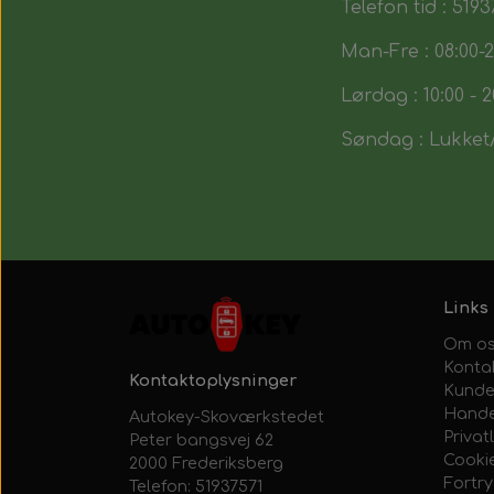
Telefon tid : 5193
Man-Fre : 08:00-2
Lørdag : 10:00 - 2
Søndag : Lukket/
Links
Om o
Konta
Kontaktoplysninger
Kunde
Hande
Autokey-Skoværkstedet
Privatl
Peter bangsvej 62
Cooki
2000 Frederiksberg
Fortr
Telefon: 51937571