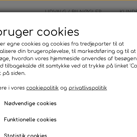
UDVALG / BILNØGLER
KUNDE
bruger cookies
a - fjernbetjening
er egne cookies og cookies fra tredjeparter til at
lisere din brugeroplevelse, til markedsføring og til at
Dacia - fjernbetjening
øge, hvordan vores hjemmeside anvendes af besøgen
id tilbagekalde dit samtykke ved at trykke på linket 'Co
1.445,00 kr.
 på siden.
re i vores
cookiepolitik
og
privatlivspolitik
Komplet bilnøgle inkl. skæring og programmer
Når du bestiller denne bilnøgle, leveres den som e
Nødvendige cookies
programmeret og testet, så den er klar til brug på d
Programmeringen kan udføres på den adresse, der
Funktionelle cookies
til din adresse eller udføre arbejdet på vores adress
Prisen inkluderer:
Statistik cookies