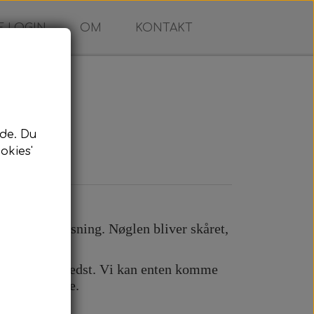
 LOGIN
OM
KONTAKT
de. Du
okies'
ing
n komplet løsning. Nøglen bliver skåret,
in bil.
 passer dig bedst. Vi kan enten komme
e efter aftale.