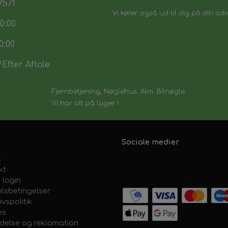
7571
Vi kører også ud til dig på din adr
0:00
0:00
Efter Aftale
Fjernbetjening, Nøglehus, Alm. Bilnøgle
Vi har alt på lager !
Sociale medier
s
kt
 login
lsbetingelser
ivspolitik
es
ydelse og reklamation