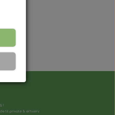
lnøgle, der fungerer på samme måde som
å !
e til private & erhverv.