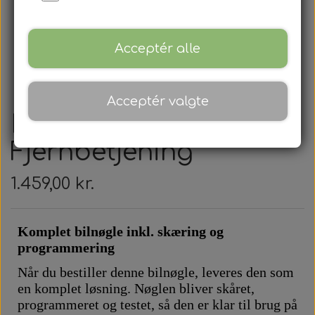
Acceptér alle
Acceptér valgte
Renault -
Fjernbetjening
1.459,00 kr.
Komplet bilnøgle inkl. skæring og
programmering
Når du bestiller denne bilnøgle, leveres den som
en komplet løsning. Nøglen bliver skåret,
programmeret og testet, så den er klar til brug på