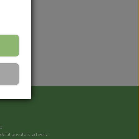
.
lnøgle, der fungerer på samme måde
å !
e til private & erhverv.