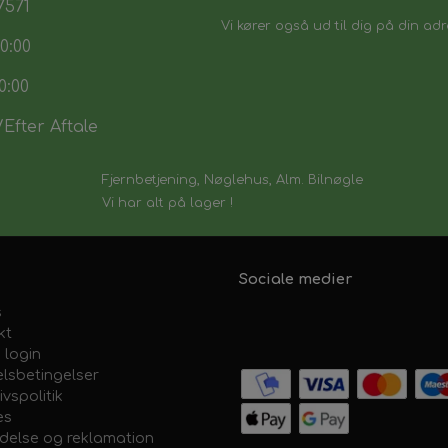
7571
Vi kører også ud til dig på din adr
0:00
0:00
Efter Aftale
Fjernbetjening, Nøglehus, Alm. Bilnøgle
Vi har alt på lager !
Sociale medier
s
kt
 login
lsbetingelser
ivspolitik
es
ydelse og reklamation