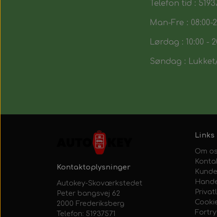
Telefon tid : 5193
Man-Fre : 08:00-2
Lørdag : 10:00 - 2
Søndag : Lukket/
Links
Om o
Konta
Kontaktoplysninger
Kunde
Hande
Autokey-Skoværkstedet
Privatl
Peter bangsvej 62
Cooki
2000 Frederiksberg
Fortr
Telefon: 51937571