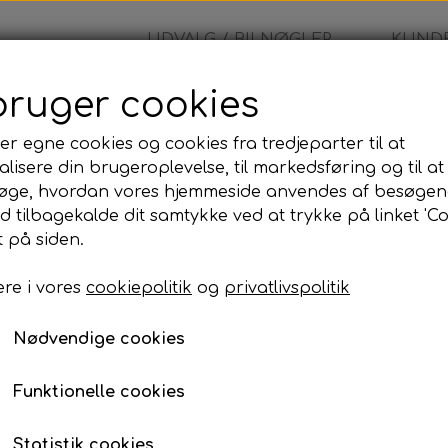
UDVALG / BILNØGLER
KUNDE
bruger cookies
nault - Fjernbetjening
er egne cookies og cookies fra tredjeparter til at
lisere din brugeroplevelse, til markedsføring og til at
Renault - Fjernbetjeni
øge, hvordan vores hjemmeside anvendes af besøgen
id tilbagekalde dit samtykke ved at trykke på linket 'Co
1.455,00 kr.
 på siden.
re i vores
cookiepolitik
og
privatlivspolitik
Komplet bilnøgle inkl. skæring og programme
Når du bestiller denne bilnøgle, leveres den som
Nødvendige cookies
skåret, programmeret og testet, så den er klar til 
Programmeringen kan udføres på den adresse, de
Funktionelle cookies
til din adresse eller udføre arbejdet på vores adre
Statistik cookies
Prisen inkluderer: