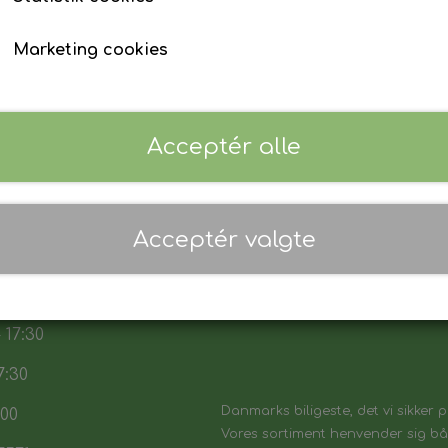
Komplet bilnøgle med fjernbetjening.
Marketing cookies
Præcis skæring af nøgleblad.
Læs mere
Programmering af startspærre (immobilizer)
Programmering af fjernbetjening.
Lagerstatus:
100 på lager
Test af alle nøglens funktioner.
Antal
Acceptér alle
Du modtager dermed en fuldt funktionsdygtig bi
som den originale.
Tilføj til kurv
Acceptér valgte
 17:30
7:30
Danmarks biligeste, det vi sikker p
:00
Vores sortiment henvender sig båd