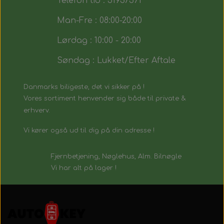
Telefon tid : 51937571
Man-Fre : 08:00-20:00
Lørdag : 10:00 - 20:00
Søndag : Lukket/Efter Aftale
Danmarks biligeste, det vi sikker på !
Vores sortiment henvender sig både til private &
erhverv.
Vi kører også ud til dig på din adresse !
Fjernbetjening, Nøglehus, Alm. Bilnøgle
Vi har alt på lager !