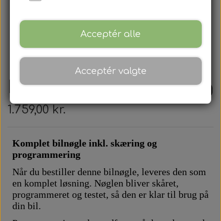
Acceptér alle
Acceptér valgte
Nissan - Fjernbetjening
1.759,00 kr.
Komplet bilnøgle inkl. skæring og
programmering
Når du bestiller denne bilnøgle, leveres den som
en komplet løsning. Nøglen bliver skåret,
programmeret og testet, så den er klar til brug på
din bil.