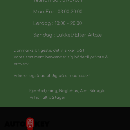
Telefon tid : 51937571
Man-Fre : 08:00-20:00
Lørdag : 10:00 - 20:00
Søndag : Lukket/Efter Aftale
Danmarks biligeste, det vi sikker på !
Vores sortiment henvender sig både til private &
erhverv.
Vi kører også ud til dig på din adresse !
Fjernbetjening, Nøglehus, Alm. Bilnøgle
Vi har alt på lager !