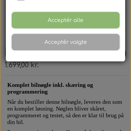
Acceptér alle
Acceptér valgte
Nissan - Fjernbetjening
1.699,00 kr.
Komplet bilnøgle inkl. skæring og
programmering
Når du bestiller denne bilnøgle, leveres den som
en komplet løsning. Nøglen bliver skåret,
programmeret og testet, så den er klar til brug på
din bil.