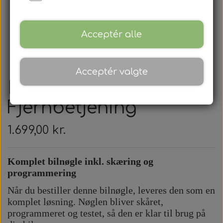
Acceptér alle
Acceptér valgte
Hyundai -
Fjernbetjening
1.699,00 kr.
Komplet bilnøgle inkl. skæring og
programmering
Når du bestiller denne bilnøgle, leveres den som en
komplet løsning. Nøglen bliver skåret,
programmeret og testet, så den er klar til brug på