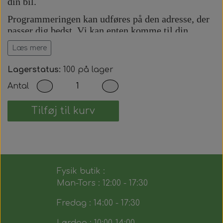
din bil.
Programmeringen kan udføres på den adresse, der
passer dig bedst. Vi kan enten komme til din
adresse eller udføre arbejdet på vores adresse efter
Læs mere
aftale.
Prisen inkluderer:
Lagerstatus:
100 på lager
Antal
Komplet bilnøgle med fjernbetjening.
Præcis skæring af nøgleblad.
Programmering af startspærre (immobilizer).
Tilføj til kurv
Programmering af fjernbetjening.
Test af alle nøglens funktioner.
Du modtager dermed en fuldt funktionsdygtig
bilnøgle, der fungerer på samme måde som den
Fysik butik :
originale.
Man-Tors : 12:00 - 17:30
Fredag : 14:00 - 17:30