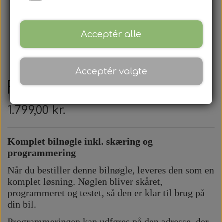
Acceptér alle
Acceptér valgte
Ford - Fjernbetjening
1.799,00 kr.
Komplet bilnøgle inkl. skæring og
programmering
Når du bestiller denne bilnøgle, leveres den som en
komplet løsning. Nøglen bliver skåret,
programmeret og testet, så den er klar til brug på
din bil.
Programmeringen kan udføres på den adresse, der