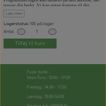
passer dig bedst. Vi kan enten komme til din
adresse eller udføre arbejdet på vores adresse efter
Læs mere
aftale.
Prisen inkluderer:
Lagerstatus:
100 på lager
Antal
Komplet bilnøgle med fjernbetjening.
Præcis skæring af nøgleblad.
Programmering af startspærre (immobilizer).
Tilføj til kurv
Programmering af fjernbetjening.
Test af alle nøglens funktioner.
Du modtager dermed en fuldt funktionsdygtig
bilnøgle, der fungerer på samme måde som den
Fysik butik :
originale.
Man-Tors : 12:00 - 17:30
Fredag : 14:00 - 17:30
Lørdag : 10:00-14:00