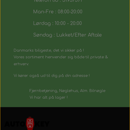
Telefon tid : 51937571
Man-Fre : 08:00-20:00
Lørdag : 10:00 - 20:00
Søndag : Lukket/Efter Aftale
Danmarks biligeste, det vi sikker på !
Vores sortiment henvender sig både til private &
erhverv.
Vi kører også ud til dig på din adresse !
Fjernbetjening, Nøglehus, Alm. Bilnøgle
Vi har alt på lager !